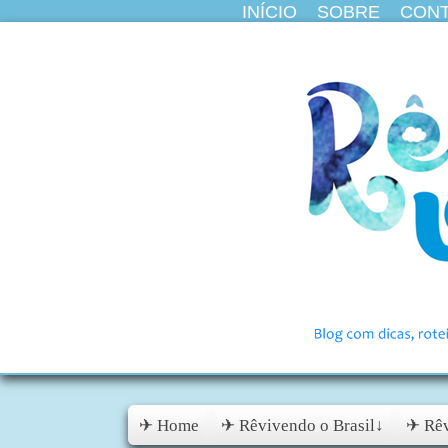
INÍCIO
SOBRE
CON
✈ Home
✈ Rêvivendo o Brasil↓
✈ Rêv