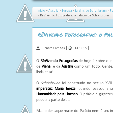
Início
»
Áustria
»
Europa
»
jardins de Schönbrunn
»
P
»
RêVivendo Fotografias: o Palácio de Schönbrunn
RêVivendo Fotografias: o Pa
|
|
Renata Campos
14.12.15
O
RêVivendo Fotografias
de hoje é sobre o in
de
Viena
, e da
Áustria
como um todo. Gente, 
linda essa!
O
Schönbrunn
foi construído no século XVII
imperatriz Maria Tereza
, quando passou a se
Humanidade pela Unesco
. O palácio é gigante
pequena parte deles.
Mas o destaque maior do Palácio nem é seu int