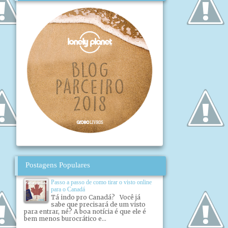
Postagens Populares
Passo a passo de como tirar o visto online
para o Canadá
Tá indo pro Canadá? Você já
sabe que precisará de um visto
para entrar, né? A boa notícia é que ele é
bem menos burocrático e...