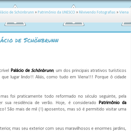
alácio de Schönbrunn
»
Patrimônio da UNESCO
»
Rêvivendo Fotografias
»
Viena
lácio de Schönbrunn
0
crível
Palácio de
Schönbrunn
, um dos principais atrativos turísticos
que lugar lindo!! Aliás, como tudo em Viena!!! Porque ô cidade
 mas foi praticamente todo reformado no século seguinte, pela
r sua residência de verão. Hoje, é considerado
Patrimônio da
sco! São mais de mil (!) aposentos, mas só é permitido visitar uma
erior, mas seu exterior com seus maravilhosos e enormes jardins,