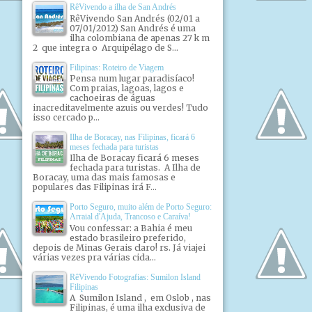
RêVivendo a ilha de San Andrés
RêVivendo San Andrés (02/01 a
07/01/2012) San Andrés é uma
ilha colombiana de apenas 27 k m
2 que integra o Arquipélago de S...
Filipinas: Roteiro de Viagem
Pensa num lugar paradisíaco!
Com praias, lagoas, lagos e
cachoeiras de águas
inacreditavelmente azuis ou verdes! Tudo
isso cercado p...
Ilha de Boracay, nas Filipinas, ficará 6
meses fechada para turistas
Ilha de Boracay ficará 6 meses
fechada para turistas. A Ilha de
Boracay, uma das mais famosas e
populares das Filipinas irá F...
Porto Seguro, muito além de Porto Seguro:
Arraial d'Ajuda, Trancoso e Caraíva!
Vou confessar: a Bahia é meu
estado brasileiro preferido,
depois de Minas Gerais claro! rs. Já viajei
várias vezes pra várias cida...
RêVivendo Fotografias: Sumilon Island
Filipinas
A Sumilon Island , em Oslob , nas
Filipinas, é uma ilha exclusiva de