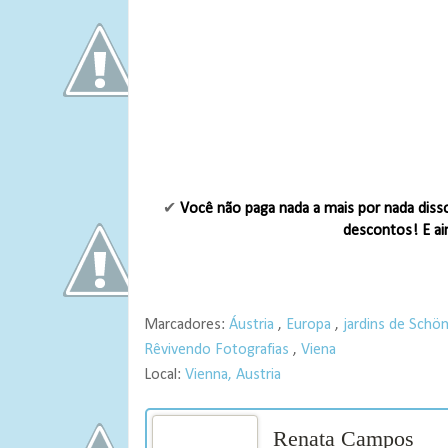
✔
Você não paga nada a mais por nada diss
descontos! E ai
Marcadores:
Áustria
,
Europa
,
jardins de Schö
Rêvivendo Fotografias
,
Viena
Local:
Vienna, Austria
Renata Campos