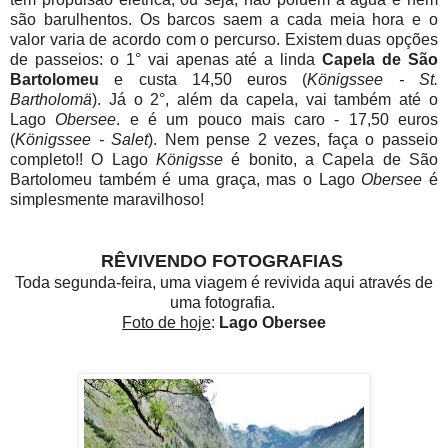
são barulhentos. Os barcos saem a cada meia hora e o
valor varia de acordo com o percurso. Existem duas opções
de passeios: o 1° vai apenas até a linda
Capela de São
Bartolomeu
e custa 14,50 euros (
Königssee - St.
Bartholomä
). Já o 2°, além da capela, vai também até o
Lago
Obersee
. e é um pouco mais caro - 17,50 euros
(
Königssee - Salet
). Nem pense 2 vezes, faça o passeio
completo!! O Lago
K
ö
nigsse
é bonito, a Capela de São
Bartolomeu também é uma graça, mas o Lago
Obersee
é
simplesmente maravilhoso!
RÊVIVENDO FOTOGRAFIAS
Toda segunda-feira, uma viagem é revivida aqui através de
uma fotografia.
Foto de hoje
:
Lago Obersee