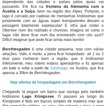
dependendo das cidades e países pelos quais vai
passando. Ele fica na
fronteira da Alemanha com a
Áustria e a Suíça
, bem na região dos Alpes. Portanto, o
lago é cercado por cadeias de montanhas lindíssimas que
juntamente com as águas super transparentes deixam a
paisagem totalmente espetacular! E olha que visitei o
Obersee
num dia nublado e chuvoso. Imagina só como o
lugar não deve ficar num dia ensolarado com céu azul?
Difícil imaginar que pode ficar ainda mais bonito!
Berchtesgaden
é uma cidade pequena, mas com várias
atrações. Vale, e muito, a pena ficar hospedado ali 1 ou 2
dias para conhecer bem a região, que é lindíssima!
Infelizmente, meu roteiro estava apertadinho e fiz apenas
um bate e volta a partir de
Salzburgo
, na Áustria, que fica
apenas a 30km de
Berchtesgaden
.
Veja ofertas de hospedagem em Berchtesgaden
Chegando lá peguei um barco que navega pelo também
lindíssimo
Lago
Königssee.
O passeio ao longo do
Königssee
é feito em barcos simples de madeira mas que
têm propulsão elétrica, ou seja, não poluem a água e nem