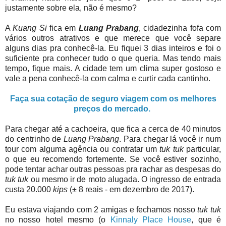
justamente sobre ela, não é mesmo?
A
Kuang Si
fica em
Luang Prabang
, cidadezinha fofa com
vários outros atrativos e que merece que você separe
alguns dias pra conhecê-la. Eu fiquei 3 dias inteiros e foi o
suficiente pra conhecer tudo o que queria. Mas tendo mais
tempo, fique mais. A cidade tem um clima super gostoso e
vale a pena conhecê-la com calma e curtir cada cantinho.
Faça sua cotação de seguro viagem com os melhores
preços do mercado.
Para chegar até a cachoeira, que fica a cerca de 40 minutos
do centrinho de
Luang Prabang
. Para chegar lá você ir num
tour com alguma agência ou contratar um
tuk tuk
particular,
o que eu recomendo fortemente. Se você estiver sozinho,
pode tentar achar outras pessoas pra rachar as despesas do
tuk tuk
ou mesmo ir de moto alugada. O ingresso de entrada
custa 20.000
kips
(± 8 reais - em dezembro de 2017).
Eu estava viajando com 2 amigas e fechamos nosso
tuk tuk
no nosso hotel mesmo (o
Kinnaly Place House
, que é