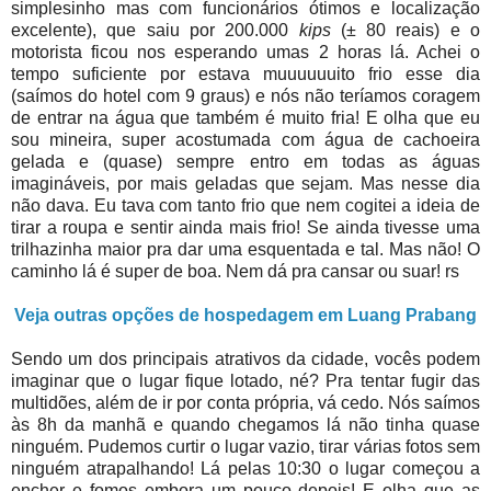
simplesinho mas com funcionários ótimos e localização
excelente), que saiu por 200.000
kips
(± 80 reais) e o
motorista ficou nos esperando umas 2 horas lá. Achei o
tempo suficiente por estava muuuuuuito frio esse dia
(saímos do hotel com 9 graus) e nós não teríamos coragem
de entrar na água que também é muito fria! E olha que eu
sou mineira, super acostumada com água de cachoeira
gelada e (quase) sempre entro em todas as águas
imagináveis, por mais geladas que sejam. Mas nesse dia
não dava. Eu tava com tanto frio que nem cogitei a ideia de
tirar a roupa e sentir ainda mais frio! Se ainda tivesse uma
trilhazinha maior pra dar uma esquentada e tal. Mas não! O
caminho lá é super de boa. Nem dá pra cansar ou suar! rs
Veja outras opções de hospedagem em Luang Prabang
Sendo um dos principais atrativos da cidade, vocês podem
imaginar que o lugar fique lotado, né? Pra tentar fugir das
multidões, além de ir por conta própria, vá cedo. Nós saímos
às 8h da manhã e quando chegamos lá não tinha quase
ninguém. Pudemos curtir o lugar vazio, tirar várias fotos sem
ninguém atrapalhando! Lá pelas 10:30 o lugar começou a
encher e fomos embora um pouco depois! E olha que as