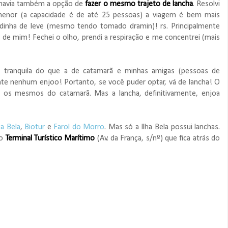
e havia também a opção de
fazer o mesmo trajeto de lancha
. Resolvi
r menor (a capacidade é de até 25 pessoas) a viagem é bem mais
oadinha de leve (mesmo tendo tomado dramin)! rs. Principalmente
e mim! Fechei o olho, prendi a respiração e me concentrei (mais
s tranquila do que a de catamarã e minhas amigas (pessoas de
te nenhum enjoo! Portanto, se você puder optar, vá de lancha! O
 os mesmos do catamarã. Mas a lancha, definitivamente, enjoa
ha Bela
,
Biotur
e
Farol do Morro
. Mas só a Ilha Bela possui lanchas.
do
Terminal Turístico Marítimo
(Av. da França, s/nº) que fica atrás do