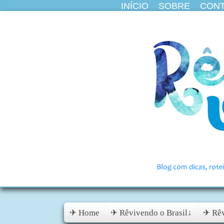
INÍCIO
SOBRE
CON
✈ Home
✈ Rêvivendo o Brasil↓
✈ Rêv