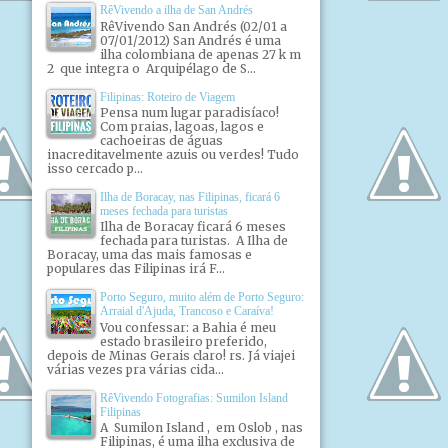
RêVivendo a ilha de San Andrés
RêVivendo San Andrés (02/01 a
07/01/2012) San Andrés é uma
ilha colombiana de apenas 27 k m
2 que integra o Arquipélago de S...
Filipinas: Roteiro de Viagem
Pensa num lugar paradisíaco!
Com praias, lagoas, lagos e
cachoeiras de águas
inacreditavelmente azuis ou verdes! Tudo
isso cercado p...
Ilha de Boracay, nas Filipinas, ficará 6
meses fechada para turistas
Ilha de Boracay ficará 6 meses
fechada para turistas. A Ilha de
Boracay, uma das mais famosas e
populares das Filipinas irá F...
Porto Seguro, muito além de Porto Seguro:
Arraial d'Ajuda, Trancoso e Caraíva!
Vou confessar: a Bahia é meu
estado brasileiro preferido,
depois de Minas Gerais claro! rs. Já viajei
várias vezes pra várias cida...
RêVivendo Fotografias: Sumilon Island
Filipinas
A Sumilon Island , em Oslob , nas
Filipinas, é uma ilha exclusiva de