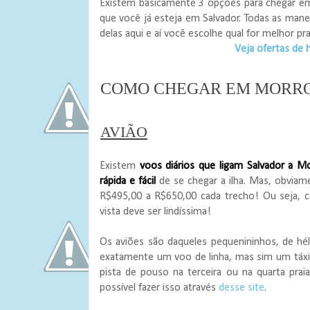
Existem basicamente 3 opções para chegar em 
que você já esteja em Salvador. Todas as mane
delas aqui e aí você escolhe qual for melhor pr
Veja ofertas de
COMO CHEGAR EM MORRO
AVIÃO
Existem
voos diários que ligam Salvador a M
rápida e fácil
de se chegar a ilha. Mas, obvia
R$495,00 a R$650,00 cada trecho! Ou seja, c
vista deve ser lindíssima!
Os aviões são daqueles pequenininhos, de hé
exatamente um voo de linha, mas sim um táx
pista de pouso na terceira ou na quarta prai
possível fazer isso através
desse site
.