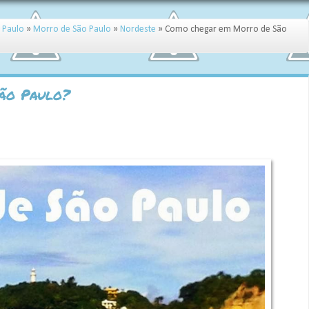
 Paulo
»
Morro de São Paulo
»
Nordeste
»
Como chegar em Morro de São
ão Paulo?
70