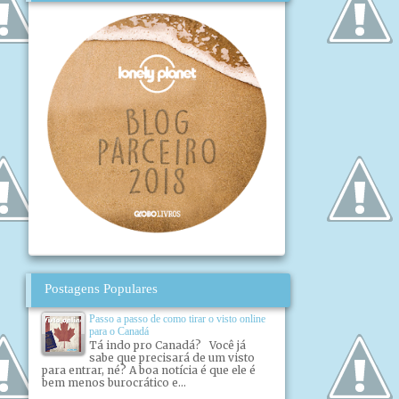
Postagens Populares
Passo a passo de como tirar o visto online
para o Canadá
Tá indo pro Canadá? Você já
sabe que precisará de um visto
para entrar, né? A boa notícia é que ele é
bem menos burocrático e...