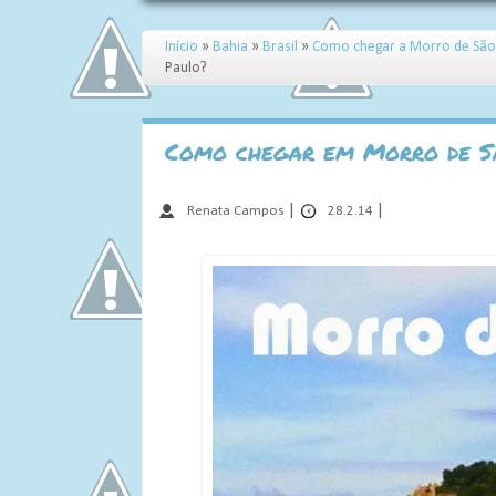
Início
»
Bahia
»
Brasil
»
Como chegar a Morro de São
Paulo?
Como chegar em Morro de S
|
|
Renata Campos
28.2.14