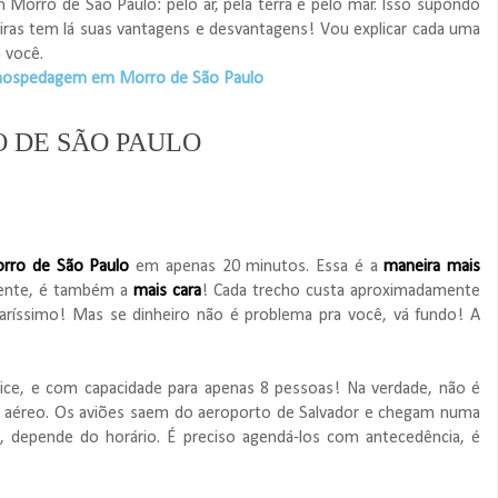
Morro de São Paulo: pelo ar, pela terra e pelo mar. Isso supondo
iras tem lá suas vantagens e desvantagens! Vou explicar cada uma
a você.
 hospedagem em Morro de São Paulo
 DE SÃO PAULO
orro de São Paulo
em apenas 20 minutos. Essa é a
maneira mais
mente, é também a
mais cara
! Cada trecho custa aproximadamente
aríssimo! Mas se dinheiro não é problema pra você, vá fundo! A
lice, e com capacidade para apenas 8 pessoas! Na verdade, não é
i aéreo. Os aviões saem do aeroporto de Salvador e chegam numa
a, depende do horário. É preciso agendá-los com antecedência, é