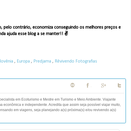
o, pelo contrário, economiza conseguindo os melhores preços e
nda ajuda esse blog a se manter!! ✌
lovênia
,
Europa
,
Predjama
,
Rêvivendo Fotografias
specialista em Ecoturismo e Mestre em Turismo e Meio Ambiente. Viajante
ma econômica e independente. Acredita que assim seja possível viajar muito,
nsando em viagens, seja planejando a(s) próxima(s) e/ou revivendo a(s)