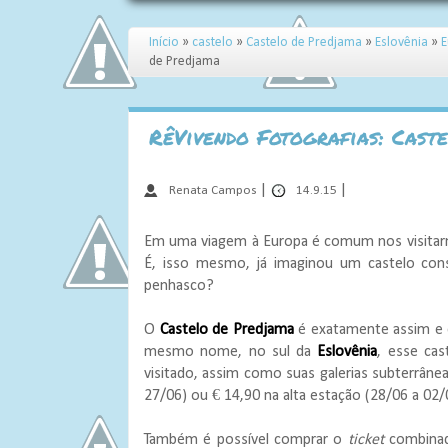
Início
»
castelo
»
Castelo de Predjama
»
Eslovênia
»
de Predjama
RêVivendo Fotografias: Cast
|
|
Renata Campos
14.9.15
Em uma viagem à Europa é comum nos visitar
É, isso mesmo, já imaginou um castelo co
penhasco?
O
Castelo de Predjama
é exatamente assim e
mesmo nome, no sul da
Eslovênia
, esse cas
visitado, assim como suas galerias subterrânea
27/06) ou € 14,90 na alta estação (28/06 a 02/
Também é possível comprar o
ticket
combina