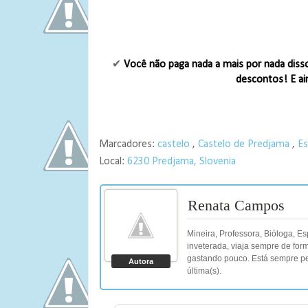
✔
Você não paga nada a mais por nada diss
descontos! E ai
Marcadores:
castelo
,
Castelo de Predjama
,
Es
Local:
6230 Predjama, Slovenia
Renata Campos
Mineira, Professora, Bióloga, E
inveterada, viaja sempre de for
gastando pouco. Está sempre pe
Autora
última(s).