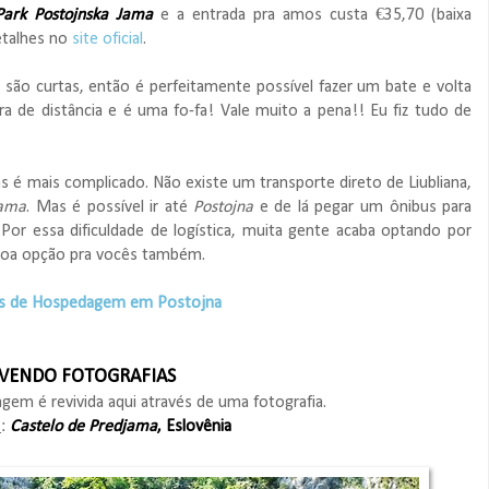
Park Postojnska Jama
e a entrada pra amos custa €35,70 (baixa
etalhes no
site oficial
.
s são curtas, então é perfeitamente possível fazer um bate e volta
ra de distância e é uma fo-fa! Vale muito a pena!! Eu fiz tudo de
s é mais complicado. Não existe um transporte direto de Liubliana,
ama
. Mas é possível ir até
Postojna
e de lá pegar um ônibus para
or essa dificuldade de logística, muita gente acaba optando por
boa opção pra vocês também.
as de Hospedagem em Postojna
IVENDO FOTOGRAFIAS
agem é revivida aqui através de uma fotografia.
e
:
Castelo de Predjama
, Eslovênia