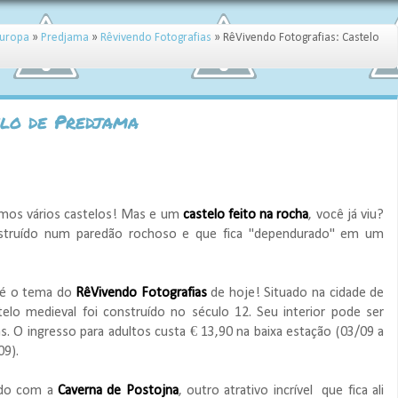
Europa
»
Predjama
»
Rêvivendo Fotografias
»
RêVivendo Fotografias: Castelo
elo de Predjama
0
mos vários castelos! Mas e um
castelo feito na rocha
,
você já viu?
nstruído num paredão rochoso e que fica "dependurado" em um
 é o tema do
RêVivendo Fotografias
de hoje! Situado na cidade de
telo medieval foi construído no século 12. Seu interior pode ser
s. O ingresso para adultos custa € 13,90 na baixa estação (03/09 a
09).
do com a
Caverna de Postojna
, outro atrativo incrível que fica ali