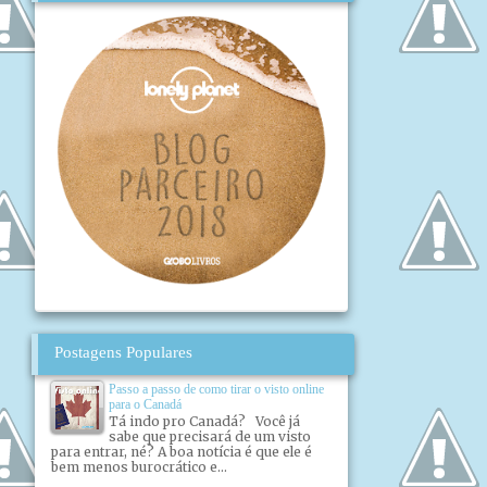
Postagens Populares
Passo a passo de como tirar o visto online
para o Canadá
Tá indo pro Canadá? Você já
sabe que precisará de um visto
para entrar, né? A boa notícia é que ele é
bem menos burocrático e...