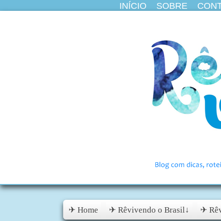
INÍCIO
SOBRE
CON
✈ Home
✈ Rêvivendo o Brasil↓
✈ Rêv