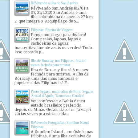
RêVivendo a ilha de San Andrés
RêVivendo San Andrés (02/01 a
07/01/2012) San Andrés é uma
ilha colombiana de apenas 27 k m
2 que integra o Arquipélago de S...
Filipinas: Roteiro de Viagem
Pensa num lugar paradisíaco!
Com praias, lagoas, lagos e
cachoeiras de águas
inacreditavelmente azuis ou verdes! Tudo
isso cercado p...
Ilha de Boracay, nas Filipinas, ficará 6
meses fechada para turistas
Ilha de Boracay ficará 6 meses
fechada para turistas. A Ilha de
Boracay, uma das mais famosas e
populares das Filipinas irá F...
Porto Seguro, muito além de Porto Seguro:
Arraial d'Ajuda, Trancoso e Caraíva!
Vou confessar: a Bahia é meu
estado brasileiro preferido,
depois de Minas Gerais claro! rs. Já viajei
várias vezes pra várias cida...
RêVivendo Fotografias: Sumilon Island
Filipinas
A Sumilon Island , em Oslob , nas
Filipinas, é uma ilha exclusiva de