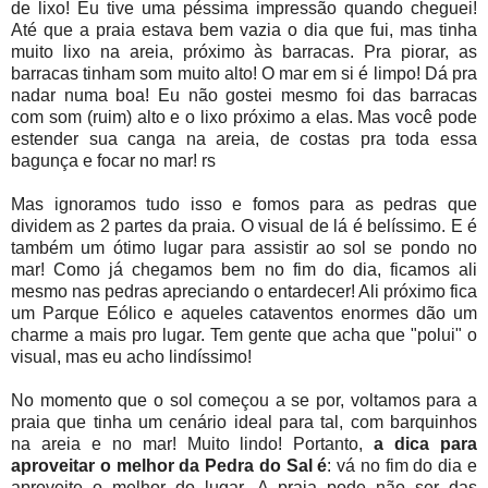
de lixo! Eu tive uma péssima impressão quando cheguei!
Até que a praia estava bem vazia o dia que fui, mas tinha
muito lixo na areia, próximo às barracas. Pra piorar, as
barracas tinham som muito alto! O mar em si é limpo! Dá pra
nadar numa boa! Eu não gostei mesmo foi das barracas
com som (ruim) alto e o lixo próximo a elas. Mas você pode
estender sua canga na areia, de costas pra toda essa
bagunça e focar no mar! rs
Mas ignoramos tudo isso e fomos para as pedras que
dividem as 2 partes da praia. O visual de lá é belíssimo. E é
também um ótimo lugar para assistir ao sol se pondo no
mar! Como já chegamos bem no fim do dia, ficamos ali
mesmo nas pedras apreciando o entardecer! Ali próximo fica
um Parque Eólico e aqueles cataventos enormes dão um
charme a mais pro lugar. Tem gente que acha que "polui" o
visual, mas eu acho lindíssimo!
No momento que o sol começou a se por, voltamos para a
praia que tinha um cenário ideal para tal, com barquinhos
na areia e no mar! Muito lindo! Portanto,
a dica para
aproveitar o melhor da Pedra do Sal é
: vá no fim do dia e
aproveite o melhor do lugar. A praia pode não ser das