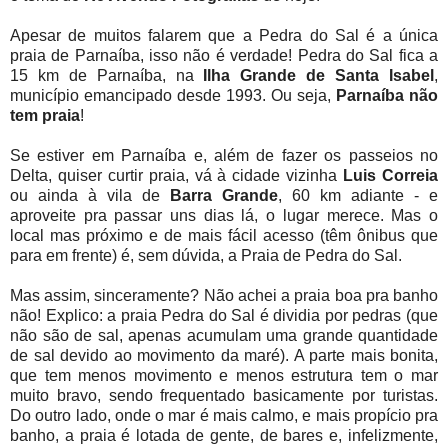
Apesar de muitos falarem que a Pedra do Sal é a única
praia de Parnaíba, isso não é verdade! Pedra do Sal fica a
15 km de Parnaíba, na
Ilha Grande de Santa Isabel
,
município emancipado desde 1993. Ou seja,
Parnaíba não
tem praia
!
Se estiver em Parnaíba e, além de fazer os passeios no
Delta, quiser curtir praia, vá à cidade vizinha
Luis Correia
ou ainda à vila de
Barra Grande
, 60 km adiante - e
aproveite pra passar uns dias lá, o lugar merece. Mas o
local mas próximo e de mais fácil acesso (têm ônibus que
para em frente) é, sem dúvida, a Praia de Pedra do Sal.
Mas assim, sinceramente? Não achei a praia boa pra banho
não! Explico: a praia Pedra do Sal é dividia por pedras (que
não são de sal, apenas acumulam uma grande quantidade
de sal devido ao movimento da maré). A parte mais bonita,
que tem menos movimento e menos estrutura tem o mar
muito bravo, sendo frequentado basicamente por turistas.
Do outro lado, onde o mar é mais calmo, e mais propício pra
banho, a praia é lotada de gente, de bares e, infelizmente,