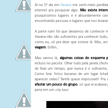
Aí no 1º dia em
Havana
me senti meio perdida,
internet pra pesquisar algo.
Não existe inter
pouquíssimos lugares e é absurdamente ca
encontrando pessoas e lugares que nos levaram
A parte ruim foi que deixamos de conhecer m
Havana não são suficientes pra conhecer tudo,
como eu, só pra dizer que esteve lá. Mas, ac
viagem
. Enfim...
Mas vamos lá,
algumas coisas do esquema p
incluso no pacote. Olhar tudo pela janela (fech
de fixar um tempo, que nunca é o suficiente, 
Como tirar fotos bacanas de um lugar lota
aparecer nelas? Tarefa quase impossível! Pr
afastar um pouco do grupo
, só que aí acabava
pena em um
city tour.