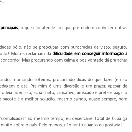
...
rincipais
, o que não atende aos que pretendem conhecer outras
ades pólo, não se preocupar com burocracias de visto, seguro,
modo! Muitos reclamam da
dificuldade em conseguir informação a
il, concordo! Mas procurando com calma e boa vontade dá pra achar
sando, montando roteiros, procurando dicas do que fazer (e não
pedagem e etc. Pra mim é uma diversão e um prazer, apesar de
eia fazer isso, acha chato, cansativo, arriscado e prefere pagar a
r de pacote é a melhor solução, mesmo saindo, quase sempre, bem
 "complicadas" ao mesmo tempo, eu desencanei total de Cuba (já
 muito sobre o país. Pelo menos, não tanto quanto eu gostaria!