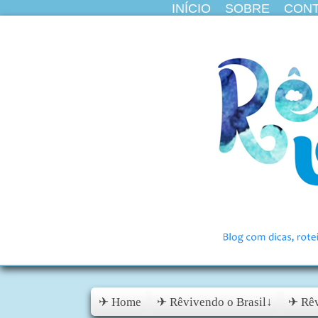
INÍCIO
SOBRE
CON
✈ Home
✈ Rêvivendo o Brasil↓
✈ Rêv