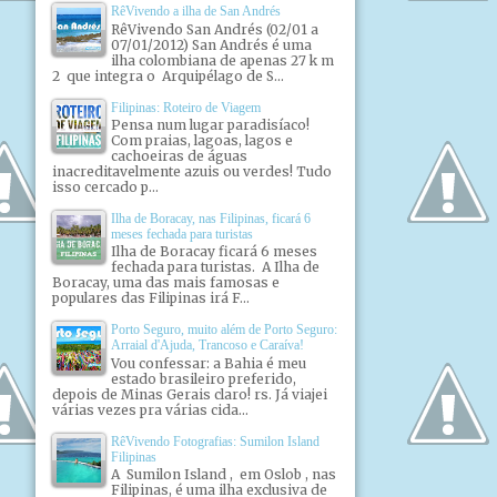
RêVivendo a ilha de San Andrés
RêVivendo San Andrés (02/01 a
07/01/2012) San Andrés é uma
ilha colombiana de apenas 27 k m
2 que integra o Arquipélago de S...
Filipinas: Roteiro de Viagem
Pensa num lugar paradisíaco!
Com praias, lagoas, lagos e
cachoeiras de águas
inacreditavelmente azuis ou verdes! Tudo
isso cercado p...
Ilha de Boracay, nas Filipinas, ficará 6
meses fechada para turistas
Ilha de Boracay ficará 6 meses
fechada para turistas. A Ilha de
Boracay, uma das mais famosas e
populares das Filipinas irá F...
Porto Seguro, muito além de Porto Seguro:
Arraial d'Ajuda, Trancoso e Caraíva!
Vou confessar: a Bahia é meu
estado brasileiro preferido,
depois de Minas Gerais claro! rs. Já viajei
várias vezes pra várias cida...
RêVivendo Fotografias: Sumilon Island
Filipinas
A Sumilon Island , em Oslob , nas
Filipinas, é uma ilha exclusiva de