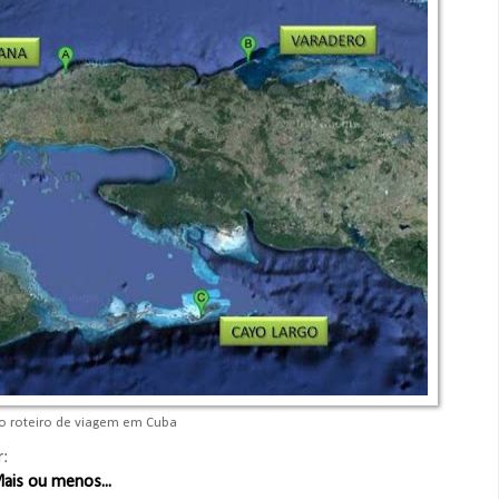
 roteiro de viagem em Cuba
r:
ais ou menos...