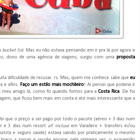
ha
bucket list
. Mas eu não estava pensando em ir pra lá por agora e
go, dono de uma agência de viagens, surgiu com uma
proposta
uita dificuldade de recusar.. rs. Mas, quem me conhece sabe que
eu
a e afins.
Faço um estilo mais mochileiro
! Aí pensei que poderia ir
e meu amigo lá, como fiz quando fomos para a
Costa Rica
. Ele foi
 viagem, que ficou bem mais em conta e até mais interessante que a
ebi que o preço a ser pago por todo o pacote (aéreo + 3 dias num
ur e 3 dias num resort
all incluse
em Varadero + transfers in/ou
 turista e seguro saúde) estava saindo por praticamente o mesmo
raço a torcer e resolvi encarar, pela primeira vez, o esquemão