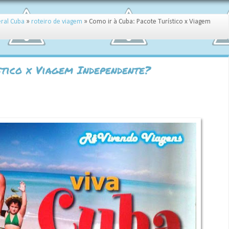
ral Cuba
»
roteiro de viagem
»
Como ir à Cuba: Pacote Turístico x Viagem
stico x Viagem Independente?
49