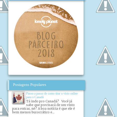
Postagens Populares
Passo a passo de como tirar o visto online
para o Canadá
Tá indo pro Canadá? Você já
sabe que precisará de um visto
para entrar, né? A boa notícia é que ele é
bem menos burocrático e...