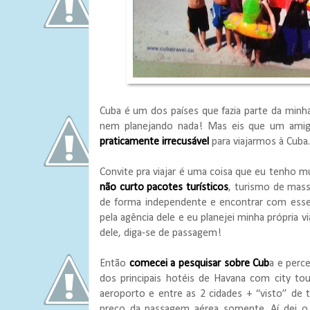
Cuba é um dos países que fazia parte da min
nem planejando nada! Mas eis que um ami
praticamente irrecusável
para viajarmos à Cuba.
Convite pra viajar é uma coisa que eu tenho m
não curto pacotes turísticos
, turismo de mass
de forma independente e encontrar com ess
pela agência dele e eu planejei minha própria
dele, diga-se de passagem!
Então
comecei a pesquisar sobre Cub
a e perc
dos principais hotéis de Havana com city to
aeroporto e entre as 2 cidades + “visto” de
preço da passagem aérea somente. Aí dei o b