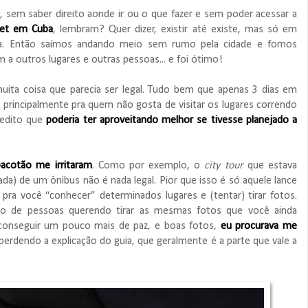
 sem saber direito aonde ir ou o que fazer e sem poder acessar a
net em Cuba
, lembram? Quer dizer, existir até existe, mas só em
ra. Então saímos andando meio sem rumo pela cidade e fomos
 a outros lugares e outras pessoas... e foi ótimo!
uita coisa que parecia ser legal. Tudo bem que apenas 3 dias em
 principalmente pra quem não gosta de visitar os lugares correndo
redito que
poderia ter aproveitando melhor se tivesse planejado
a
acotão me irritaram
. Como por exemplo, o
city tour
que estava
ada) de um ônibus não é nada legal. Pior que isso é só aquele lance
pra você “conhecer” determinados lugares e (tentar) tirar fotos.
do de pessoas querendo tirar as mesmas fotos que você ainda
a conseguir um pouco mais de paz, e boas fotos,
eu procurava me
 perdendo a explicação do guia, que geralmente é a parte que vale a