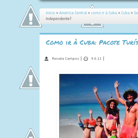
Início
»
América Central
»
como ir à Cuba
»
Cuba
»
Ge
Independente?
Como ir à Cuba: Pacote Turí
|
|
Renata Campos
9.6.12