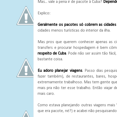
Mas... vale a pena ir de pacote à Cuba?
Depende
Explico:
Geralmente os pacotes só cobrem as cidades p
cidades menos turísticas do interior da ilha.
Mas pros que querem conhecer apenas as cid
transfers e procurar hospedagem é bem cô
respeito de Cuba
. Pode não ser assim tão fác
bastante coisa.
Eu adoro planejar viagens
. Passo dias pesqui
fazer também), de restaurantes, bares, hos
extremamente trabalhoso. Mas tem gente que od
mais pra não ter esse trabalho. Então viaja
mais caro.
Como estava planejando outras viagens mais
que era pacote, né?) e acabei não pesquisando