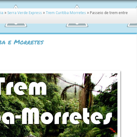
ria
»
Serra Verde Express
»
Trem Curitiba Morretes
»
Passeio de trem entre
iba e Morretes
15