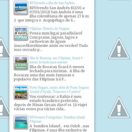
RêVivendo a ilha de San Andrés
RêVivendo San Andrés (02/01 a
07/01/2012) San Andrés é uma
ilha colombiana de apenas 27 k m
2 que integra o Arquipélago de S...
Filipinas: Roteiro de Viagem
Pensa num lugar paradisíaco!
Com praias, lagoas, lagos e
cachoeiras de águas
inacreditavelmente azuis ou verdes! Tudo
isso cercado p...
Ilha de Boracay, nas Filipinas, ficará 6
meses fechada para turistas
Ilha de Boracay ficará 6 meses
fechada para turistas. A Ilha de
Boracay, uma das mais famosas e
populares das Filipinas irá F...
Porto Seguro, muito além de Porto Seguro:
Arraial d'Ajuda, Trancoso e Caraíva!
Vou confessar: a Bahia é meu
estado brasileiro preferido,
depois de Minas Gerais claro! rs. Já viajei
várias vezes pra várias cida...
RêVivendo Fotografias: Sumilon Island
Filipinas
A Sumilon Island , em Oslob , nas
Filipinas, é uma ilha exclusiva de