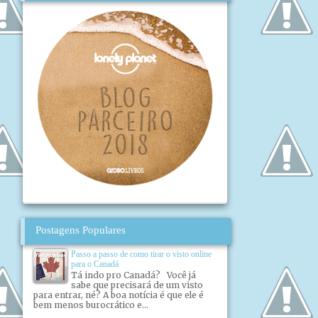
Postagens Populares
Passo a passo de como tirar o visto online
para o Canadá
Tá indo pro Canadá? Você já
sabe que precisará de um visto
para entrar, né? A boa notícia é que ele é
bem menos burocrático e...