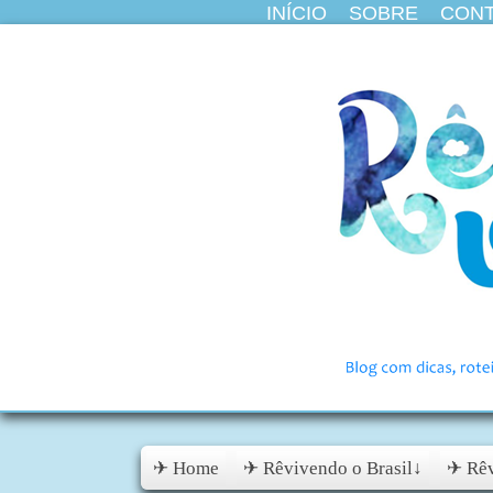
INÍCIO
SOBRE
CON
✈ Home
✈ Rêvivendo o Brasil↓
✈ Rêv