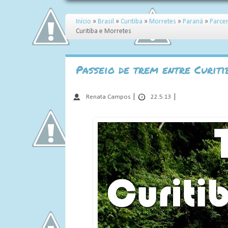
Início
»
Brasil
»
Curitiba
»
Morretes
»
Paraná
»
Parce
Curitiba e Morretes
Passeio de trem entre Curit
|
|
Renata Campos
22.5.13