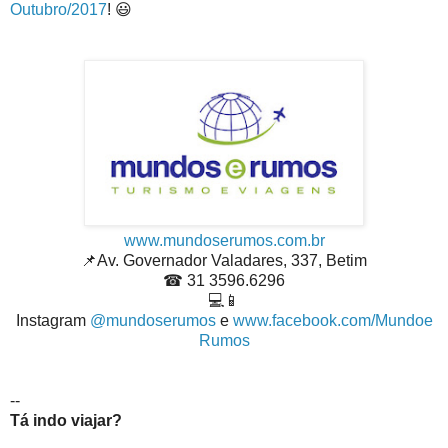
Outubro/2017
! 😃
www.mundoserumos.com.br
📌Av. Governador Valadares, 337, Betim
☎ 31 3596.6296
💻📱
Instagram
@mundoserumos
e
www.facebook.com/Mundoe
Rumos
--
Tá indo viajar?