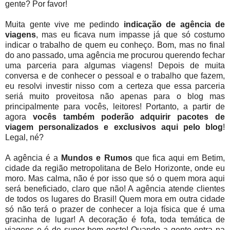
gente? Por favor!
Muita gente vive me pedindo
indicação de agência de
viagens
, mas eu ficava num impasse já que só costumo
indicar o trabalho de quem eu conheço. Bom, mas no final
do ano passado, uma agência me procurou querendo fechar
uma parceria para algumas viagens! Depois de muita
conversa e de conhecer o pessoal e o trabalho que fazem,
eu resolvi investir nisso com a certeza que essa parceria
seriá muito proveitosa não apenas para o blog mas
principalmente para vocês, leitores! Portanto, a partir de
agora
vocês também poderão adquirir pacotes de
viagem personalizados e exclusivos aqui pelo blog
!
Legal, né?
A agência é a
Mundos e Rumos
que fica aqui em Betim,
cidade da região metropolitana de Belo Horizonte, onde eu
moro. Mas calma, não é por isso que só o quem mora aqui
será beneficiado, claro que não! A agência atende clientes
de todos os lugares do Brasil! Quem mora em outra cidade
só não terá o prazer de conhecer a loja física que é uma
gracinha de lugar! A decoração é fofa, toda temática de
viagens e é de super bom gosto! Quando a gente entra na