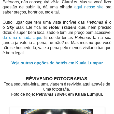
Petronas
, não conseguirá vê-la. Claro! rs. Mas se você fizer
questão de subir lá, dá uma olhada
aqui nesse site
pra
saber preços, horários, etc e tal.
Outro lugar que tem uma vista incrível das
Petronas
é o
o
Sky Bar
. Ele fica no
Hotel Traders
que, nem preciso
dizer, é super bem localizado e tem um preço bem acessível
dá uma olhada aqui
. E só de ter as
Petronas
lá na sua
janela já valeria a pena, né não? rs. Mas mesmo que você
não se hospede lá, vale a pena pelo menos visitar o bar que
é bem legal.
Veja outras opções de hotéis em Kuala Lumpur
RÊVIVENDO FOTOGRAFIAS
Toda segunda-feira, uma viagem é revivida aqui através de
uma fotografia.
Foto de hoje
:
Petronas Tower,
em Kuala Lumpur.