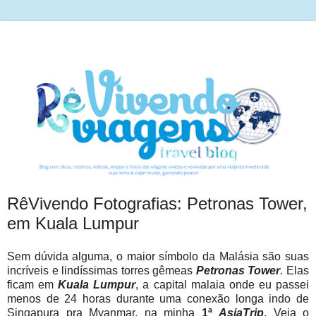
RêVivendo Fotografias: Petronas Tower,
em Kuala Lumpur
Sem dúvida alguma, o maior símbolo da Malásia são suas
incríveis e lindíssimas torres gêmeas
Petronas Tower
. Elas
ficam em
Kuala Lumpur
, a capital malaia onde eu passei
menos de 24 horas durante uma conexão longa indo de
Singapura pra Myanmar, na minha
1ª
AsiaTrip
. Veja o