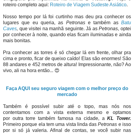
roteiro completo aqui:
Roteiro de Viagem Sudeste Asiático
.
Nosso tempo por lá foi curtinho mas deu pra conhecer os
lugares que eu queria, as
Petronas
e também as
Batu
Caves
,
que visitei na manhã seguinte. Já as
Petronas
, optei
por conhecer à noite, quando elas ficam iluminadas e ainda
mais bonitas.
Pra conhecer as torres é só chegar lá em frente, olhar pra
cima e pronto, ficar de queixo caído! Elas são enormes! São
88 andares e 452 metros de altura! Impressionante, não? Ao
vivo, ali na hora então... 😍
Faça AQUI seu seguro viagem com o melhor preço do
mercado
Também é
possível subir até o topo, mas nós nos
contentamos com a vista externa mesmo e optamos
por
outra torre também famosa na cidade, a
KL Tower.
Primeiro porque ela tem uma vista linda das
Petronas
e isso
por si só já valeria. Afinal de contas, se você subir nas