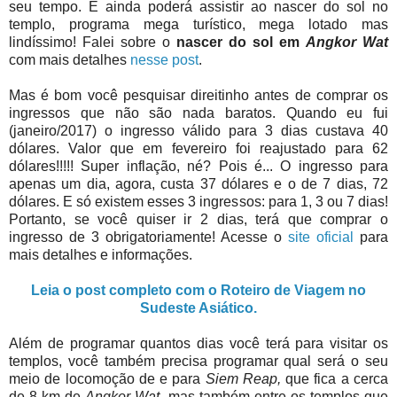
seu tempo. E ainda poderá assistir ao nascer do sol no
templo, programa mega turístico, mega lotado mas
lindíssimo! Falei sobre o
nascer do sol em
Angkor Wat
com mais detalhes
nesse post
.
Mas é bom você pesquisar direitinho antes de comprar os
ingressos que não são nada baratos. Quando eu fui
(janeiro/2017) o ingresso válido para 3 dias custava 40
dólares. Valor que em fevereiro foi reajustado para 62
dólares!!!!! Super inflação, né? Pois é... O ingresso para
apenas um dia, agora, custa 37 dólares e o de 7 dias, 72
dólares. E só existem esses 3 ingressos: para 1, 3 ou 7 dias!
Portanto, se você quiser ir 2 dias, terá que comprar o
ingresso de 3 obrigatoriamente! Acesse o
site oficial
para
mais detalhes e informações.
Leia o post completo com o Roteiro de Viagem no
Sudeste Asiático.
Além de programar quantos dias você terá para visitar os
templos, você também precisa programar qual será o seu
meio de locomoção de e para
Siem Reap,
que fica a cerca
de 8 km de
Angkor Wat
, mas também entre os templos que