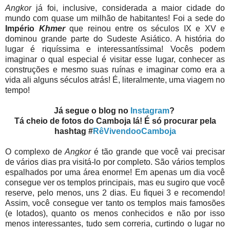
Angkor
já foi, inclusive, considerada a maior cidade do
mundo com quase um milhão de habitantes! Foi a sede do
Império
Khmer
que reinou entre os séculos IX e XV e
dominou grande parte do Sudeste Asiático. A história do
lugar é riquíssima e interessantíssima! Vocês podem
imaginar o qual especial é visitar esse lugar, conhecer as
construções e mesmo suas ruínas e imaginar como era a
vida ali alguns séculos atrás! É, literalmente, uma viagem no
tempo!
Já segue o blog no
Instagram
?
Tá cheio de fotos do Camboja lá! É só procurar pela
hashtag #
RêVivendooCamboja
O complexo de
Angkor
é tão grande que você vai precisar
de vários dias pra visitá-lo por completo. São vários templos
espalhados por uma área enorme! Em apenas um dia você
consegue ver os templos principais, mas eu sugiro que você
reserve, pelo menos, uns 2 dias. Eu fiquei 3 e recomendo!
Assim, você consegue ver tanto os templos mais famosões
(e lotados), quanto os menos conhecidos e não por isso
menos interessantes, tudo sem correria, curtindo o lugar no