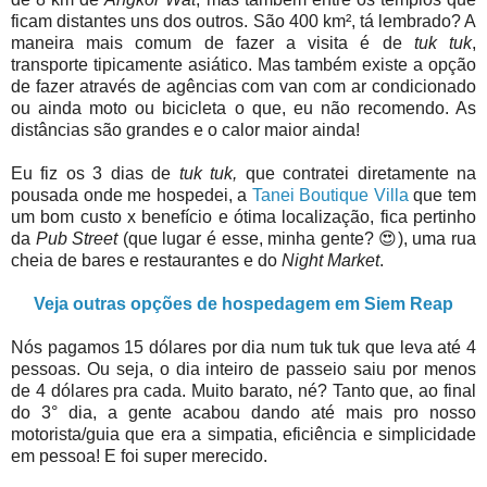
ficam distantes uns dos outros. São 400 km², tá lembrado? A
maneira mais comum de fazer a visita é de
tuk tuk
,
transporte tipicamente asiático. Mas também existe a opção
de fazer através de agências com van com ar condicionado
ou ainda moto ou bicicleta o que, eu não recomendo. As
distâncias são grandes e o calor maior ainda!
Eu fiz os 3 dias de
tuk tuk,
que contratei diretamente na
pousada onde me hospedei, a
Tanei Boutique Villa
que tem
um bom custo x benefício e ótima localização, fica pertinho
da
Pub Street
(que lugar é esse, minha gente? 😍), uma rua
cheia de bares e restaurantes e do
Night Market
.
Veja outras opções de hospedagem em Siem Reap
Nós pagamos 15 dólares por dia num tuk tuk que leva até 4
pessoas. Ou seja, o dia inteiro de passeio saiu por menos
de 4 dólares pra cada. Muito barato, né? Tanto que, ao final
do 3° dia, a gente acabou dando até mais pro nosso
motorista/guia que era a simpatia, eficiência e simplicidade
em pessoa! E foi super merecido.