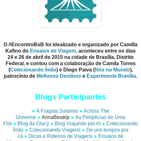
O #EncontroBsB foi idealizado e organizado por Camilla
Kafino do
Ensaios de Viagem
, aconteceu entre os dias
24 e 26 de abril de 2015 na cidade de Brasília, Distrito
Federal, e contou com a colaboração de Camila Torres
(
Colecionando Ímãs
) e Diego Paiva (
Nós no Mundo
),
patrocínio de
Melhores Destinos
e
Experimente Brasília
.
Blogs Participantes
●
A Fragata Surprise
●
Across The
Universe
●
AnnaBeatrip
●
As Peripécias de Uma
Flor
●
Blog da Glacy
●
Blog Viajando por Aí
●
Colecionando
Ímãs
●
Colecionando Viagens
●
De uns tempos pra
cá
●
Dicas e Roteiros de Viagens
●
Ensaios de