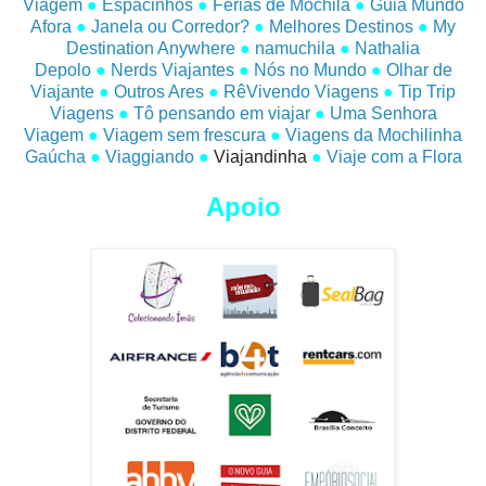
Viagem
●
Espacinhos
●
Férias de Mochila
●
Guia Mundo
Afora
●
Janela ou Corredor?
●
Melhores Destinos
●
My
Destination Anywhere
●
namuchila
●
Nathalia
Depolo
●
Nerds Viajantes
●
Nós no Mundo
●
Olhar de
Viajante
●
Outros Ares
●
RêVivendo Viagens
●
Tip Trip
Viagens
●
Tô pensando em viajar
●
Uma Senhora
Viagem
●
Viagem sem frescura
●
Viagens da Mochilinha
Gaúcha
●
Viaggiando
●
Viajandinha
●
Viaje com a Flora
Apoio